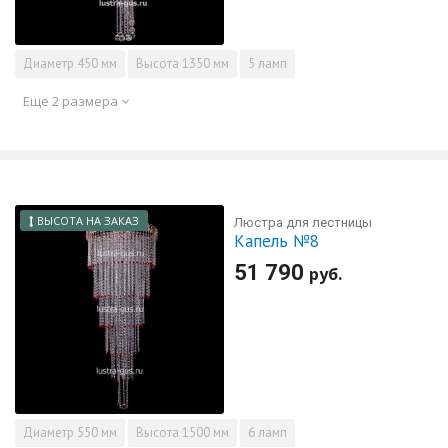
Диаметр
450 мм
Высота
1350 мм
5 ламп
Еще 2 размера
ВЫСОТА НА ЗАКАЗ
Люстра для лестницы
Капель №8
51 790
руб.
Диаметр
550 мм
Высота
1500 мм
6 ламп