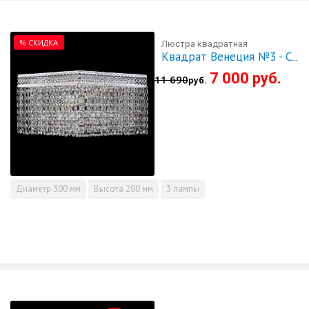
% СКИДКА
Люстра квадратная
Квадрат Венеция №3 - СКИДКА!!!
7 000 руб.
11 690
руб.
Диаметр
300 мм
Высота
200 мм
3 лампы