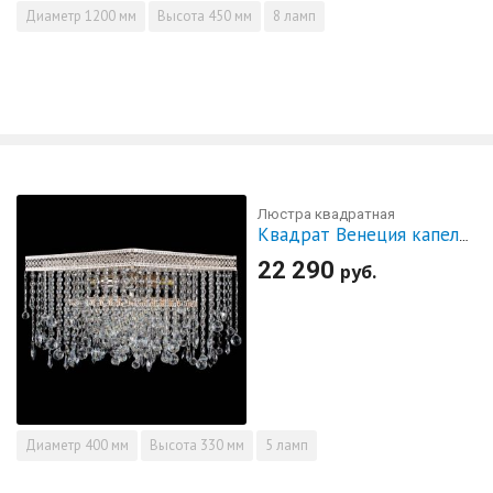
Диаметр
1200 мм
Высота
450 мм
8 ламп
Люстра квадратная
Квадрат Венеция капель №5
22 290
руб.
Диаметр
400 мм
Высота
330 мм
5 ламп