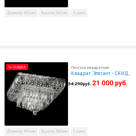
Диаметр
430 мм
Высота
280 мм
5 ламп
% СКИДКА
Люстра квадратная
Квадрат Элегант - СКИДКА!!!
21 000 руб.
34 290
руб.
Диаметр
430 мм
Высота
280 мм
5 ламп