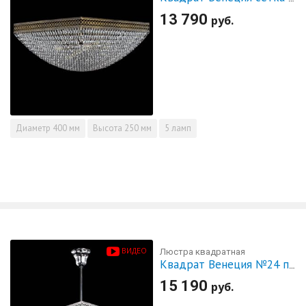
13 790
руб.
Диаметр
400 мм
Высота
250 мм
5 ламп
ВИДЕО
Люстра квадратная
Квадрат Венеция №24 подвесная
15 190
руб.