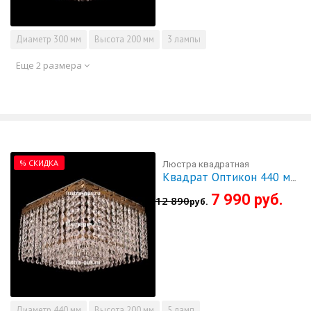
Диаметр
300 мм
Высота
200 мм
3 лампы
Еще 2 размера
% СКИДКА
Люстра квадратная
Квадрат Оптикон 440 мм - СКИДКА!!!
7 990 руб.
12 890
руб.
Диаметр
440 мм
Высота
200 мм
5 ламп