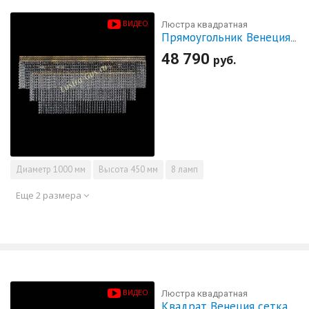
ВИДЕО
Люстра квадратная
Прямоугольник Венеция №8 под бронзу
48 790
руб.
Диаметр
1000 мм
Высота
450 мм
8 ламп
Еще 2 размера
ВИДЕО
Люстра квадратная
Квадрат Венеция сетка №3 под бронзу