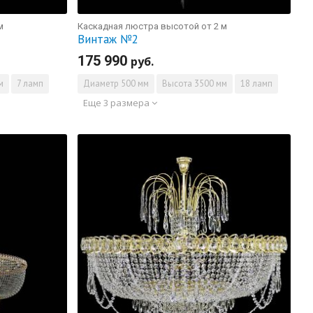
м
Каскадная люстра высотой от 2 м
Винтаж №2
175 990
руб.
м
7 ламп
Диаметр
500 мм
Высота
3500 мм
18 ламп
Еще 3 размера