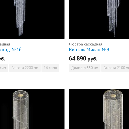
адная
Люстра каскадная
аскад №16
Винтаж Милан №9
64 890
уб.
руб.
 мм
Высота
2200 мм
16 ламп
Диаметр
550 мм
Высота
2100 м