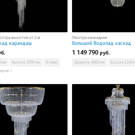
юстра высотой от 2 м
Люстра каскадная
кад карандаш
Большой Водопад каскад
1 149 790
уб.
руб.
 мм
Высота
2000 мм
6 ламп
Диаметр
4000 мм
Высота
1500 
меров