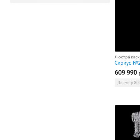
Люстра каск
Сириус №
609 990
Диаметр
800