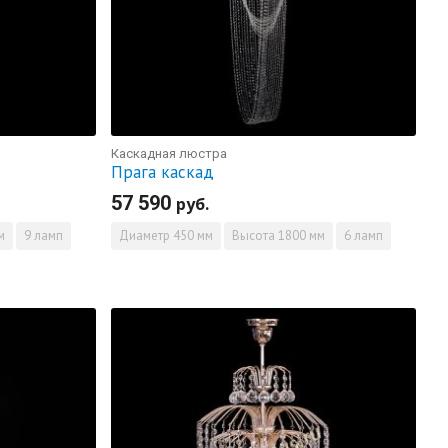
Каскадная люстра
Прага каскад
57 590
руб.
м
9 ламп
Диаметр
450 мм
Высота
1800 мм
6 ламп