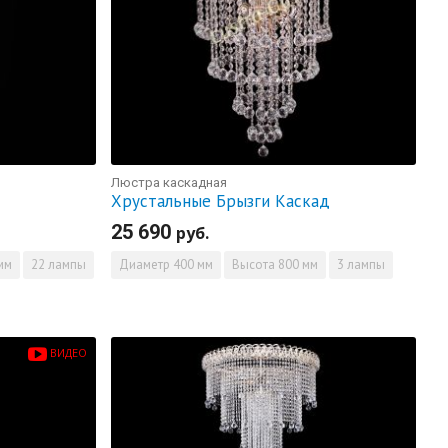
Люстра каскадная
Хрустальные Брызги Каскад
25 690
руб.
мм
22 лампы
Диаметр
400 мм
Высота
800 мм
3 лампы
ВИДЕО