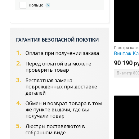
Кольцо
5
Квадрат
2
Катерина
1
Каскад
3
ГАРАНТИЯ БЕЗОПАСНОЙ ПОКУПКИ
Капель
8
Люстра каск
1.
Оплата при получении заказа
Винтаж К
Диана
2
2.
90 190
р
Перед оплатой вы можете
Водоворот
1
проверить товар
Диаметр
800
Водопад
6
3.
Бесплатная замена
поврежденных при доставке
Винтаж
21
деталей
Венеция
3
4.
Обмен и возврат товара в том
Анжелика
1
же пункте выдачи, где вы
получали товар
Акация
2
5.
Люстры поставляются в
Агата
1
собранном виде