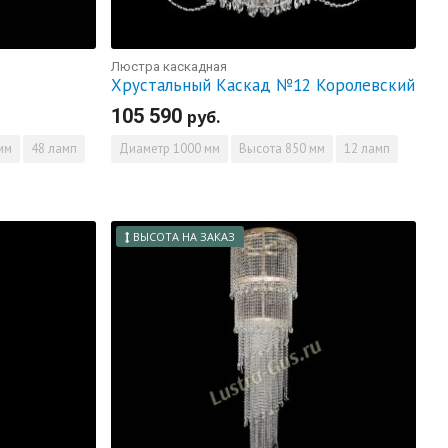
Люстра каскадная
Хрустальный Каскад №12 Королевский
105 590
руб.
мм
48 ламп
Диаметр
1000 мм
Высота
850 мм
12 ламп
ВЫСОТА НА ЗАКАЗ