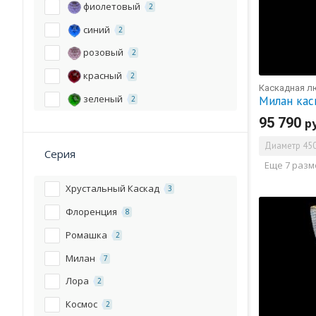
фиолетовый
2
39
3
синий
2
42
12
розовый
2
54
13
красный
2
60
1
Каскадная л
зеленый
Милан кас
2
66
1
95 790
р
72
1
Диаметр
450
96
1
Серия
Еще 7 раз
108
2
Хрустальный Каскад
3
127
1
Флоренция
8
144
2
Ромашка
2
Милан
7
Лора
2
Космос
2