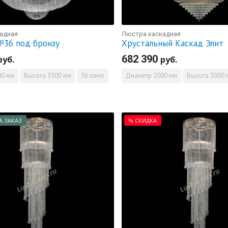
адная
Люстра каскадная
36 под бронзу
Хрустальный Каскад Элит
682 390
руб.
руб.
0 мм
Высота
3300 мм
36 ламп
Диаметр
2000 мм
Высота
3000 
А ЗАКАЗ
% СКИДКА