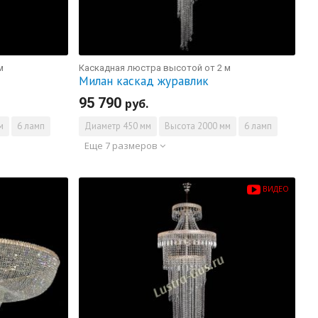
м
Каскадная люстра высотой от 2 м
Милан каскад журавлик
95 790
руб.
м
6 ламп
Диаметр
450 мм
Высота
2000 мм
6 ламп
Еще 7 размеров
ВИДЕО