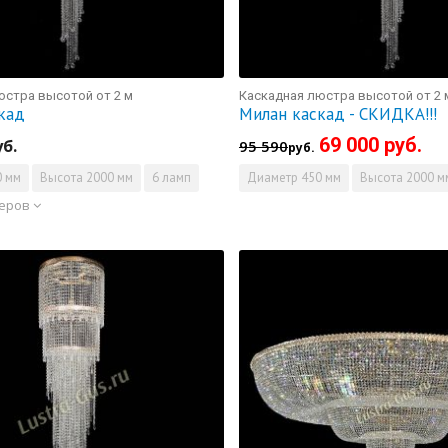
юстра высотой от 2 м
Каскадная люстра высотой от 2 
кад
Милан каскад - СКИДКА!!!
69 000 руб.
уб.
95 590
руб.
 мм
Высота
2000 мм
6 ламп
Диаметр
450 мм
Высота
2000 м
меров