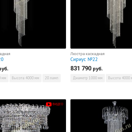
адная
Люстра каскадная
20
Сириус №22
831 790
руб.
руб.
 мм
Высота
4000 мм
20 ламп
Диаметр
1000 мм
Высота
4000 
ВИДЕО