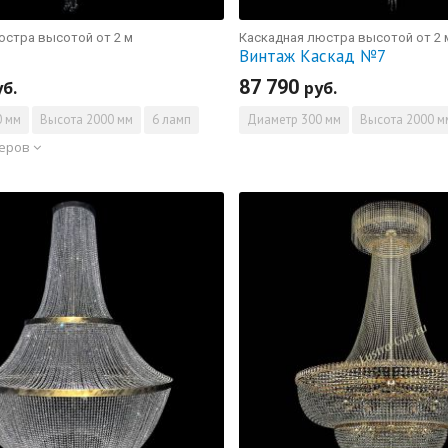
юстра высотой от 2 м
Каскадная люстра высотой от 2 
Винтаж Каскад №7
87 790
уб.
руб.
 мм
Высота
2000 мм
6 ламп
Диаметр
300 мм
Высота
2000 м
меров