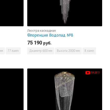
Люстра каскадная
Флоренция Водопад №8
75 190
руб.
мм
77 ламп
Диаметр
600 мм
Высота
2000 мм
8 ламп
ВИДЕО