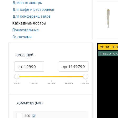
Длинные люстры
Для кафе и ресторанов
Для конференц залов
Каскадные люстры
Прямоугольные
Со свечами
ХИТ ПР
ВЫСОТА Н
Цена, руб.
от
до
12990
297190
581390
865590
1149790
Диаметр (мм)
300
2