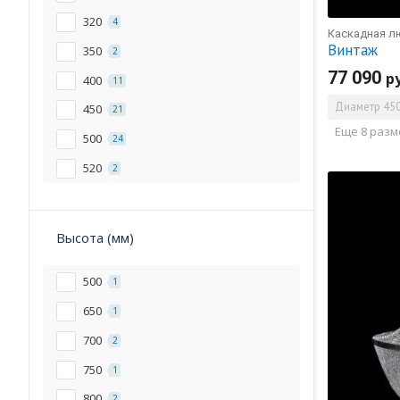
320
4
Каскадная л
Винтаж
350
2
77 090
р
400
11
Диаметр
450
450
21
Еще 8 раз
500
24
520
2
550
8
600
29
Высота (мм)
700
16
500
1
800
15
650
1
850
1
700
2
1000
4
750
1
1500
3
800
2