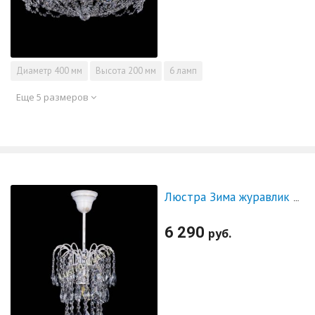
Диаметр
400 мм
Высота
200 мм
6 ламп
Еще 5 размеров
Люстра Зима журавлик белая
6 290
руб.