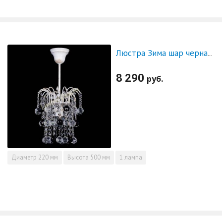
Люстра Зима шар черная (белая патина)
8 290
руб.
Диаметр
220 мм
Высота
500 мм
1 лампа