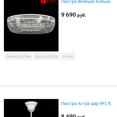
ВИДЕО
Люстра Венеция Кольцо №6 белая
9 690
руб.
Диаметр
450 мм
Высота
120 мм
6 ламп
Люстра Астра шар №1 белая
8 490
руб.