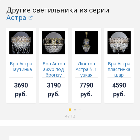
Другие светильники из серии
Астра
Бра Астра
Бра Астра
Люстра
Бра Астра
Паутинка
ажур под
Астра №1
пластинка
бронзу
узкая
шар
черная
синяя под
Черная
3690
3190
7790
4590
бронзу
руб.
руб.
руб.
руб.
4
/
12