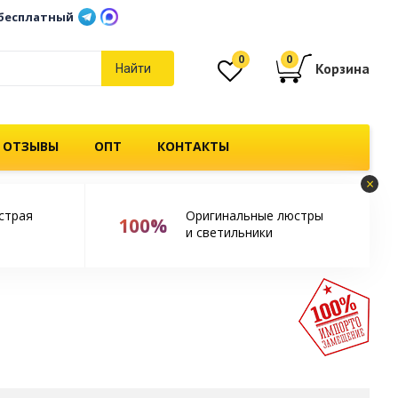
бесплатный
0
0
Корзина
Найти
 ОТЗЫВЫ
ОПТ
КОНТАКТЫ
×
страя
Оригинальные люстры
100%
и светильники