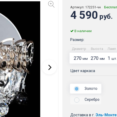
Артикул:
172251-чн
Беспла
4 590
руб.
В наличии
Размер:
Диаметр
Высота
Ламп
270
270
1
мм
мм
шт.
Цвет каркаса
Золото
Серебро
Доставка
в г.
Эль-Монте