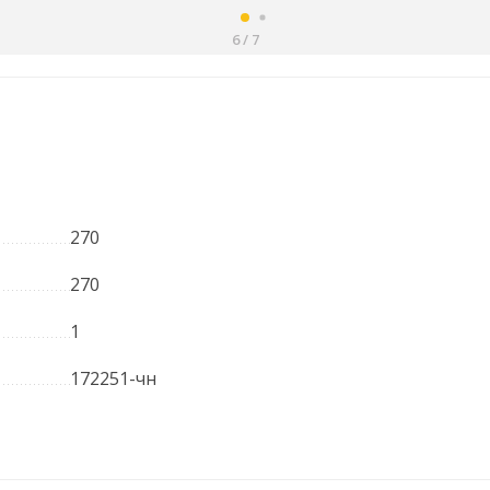
6
/
7
270
270
1
172251-чн