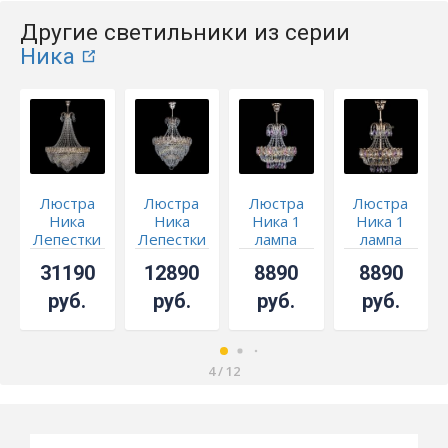
Другие светильники из серии
Ника
Люстра
Люстра
Люстра
Люстра
Ника
Ника
Ника 1
Ника 1
Лепестки
Лепестки
лампа
лампа
малая - 3
розовая
фиолетовая
31190
12890
8890
8890
лампы
руб.
руб.
руб.
руб.
4
/
12