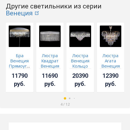
Другие светильники из серии
Венеция
Бра
Люстра
Люстра
Люстра
Венеция
Квадрат
Венеция
Агата
Прямоугольник
Венеция
Кольцо
Венеция
№3 под
№3
Черная
№2 - 3
11790
11690
20390
12390
бронзу
№8
лампы
розовая
фиолетовая
руб.
руб.
руб.
руб.
4
/
12