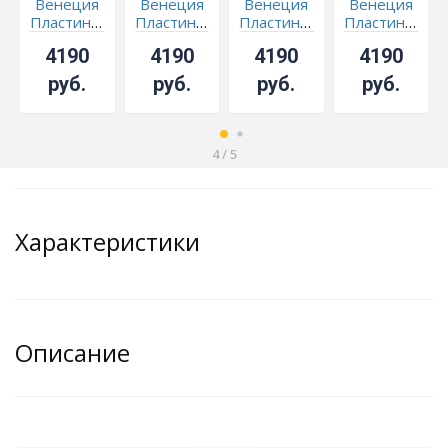
Венеция
Венеция
Венеция
Венеция
Пластинка
Пластинка
Пластинка
Пластинка
под
под
под
под
4190
4190
4190
4190
бронзу
бронзу
бронзу
бронзу
Зеленая
Красная
Розовая
Чайная
руб.
руб.
руб.
руб.
4
/
5
Характеристики
Описание