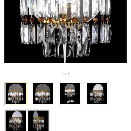
1
/
6