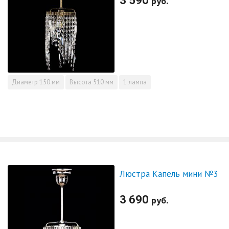
3 590
руб.
Диаметр
150 мм
Высота
510 мм
1 лампа
Люстра Капель мини №3
3 690
руб.