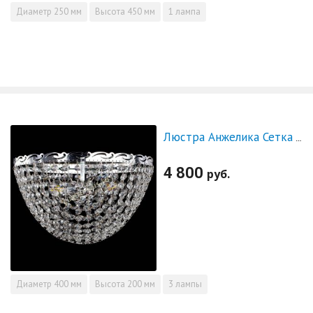
Диаметр
250 мм
Высота
450 мм
1 лампа
Люстра Анжелика Сетка - СКИДКА!!!
4 800
руб.
Диаметр
400 мм
Высота
200 мм
3 лампы