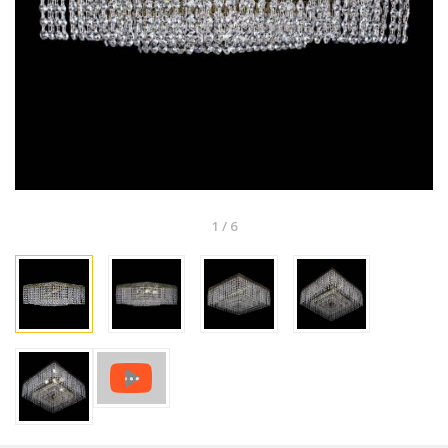
1
/
6