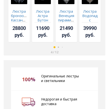
Люстра
Люстра
Люстра
Люстра
бронзовая
Астра
Венеция
Водопад
В
Кассандра
Бутон
пирамида
с
№3
№5 -
шар 30
подвесом
28800
11690
21490
39990
баден
СКИДКА!!!
№11
руб.
руб.
руб.
руб.
4
/
12
Оригинальные люстры
100%
и светильники
Недорогая и быстрая
доставка