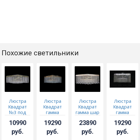
Похожие светильники
Люстра
Люстра
Люстра
Люстра
Квадрат
Квадрат
Квадрат
Квадрат
№3 под
гамма
гамма шар
гамма
бронзу
дубик
30 мм
длинная
10990
19290
23890
19290
длинная
длинная
руб.
руб.
руб.
руб.