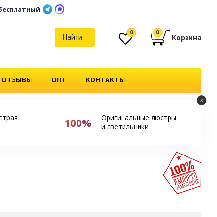
бесплатный
0
0
Корзина
Найти
 ОТЗЫВЫ
ОПТ
КОНТАКТЫ
×
страя
Оригинальные люстры
100%
и светильники