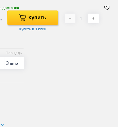
я доставка
.
Купить
−
+
Купить в 1 клик
Площадь
3
кв.м.