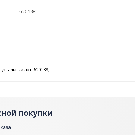
620138
устальный арт. 620138, .
сной покупки
аказа