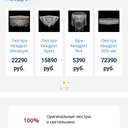
Люстра
Люстра
Бра
Люстра
Квадрат
Квадрат
Квадрат
Квадрат
Венеция
Бриз
№4
800 мм
капель
черная
под
22290
15890
5390
72390
№5
бронзу
руб.
руб.
руб.
руб.
4
/
12
Оригинальные люстры
100%
и светильники