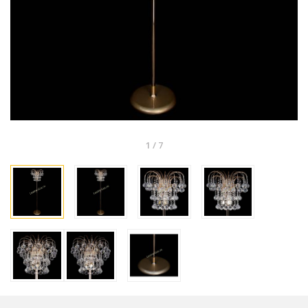
1
/
7