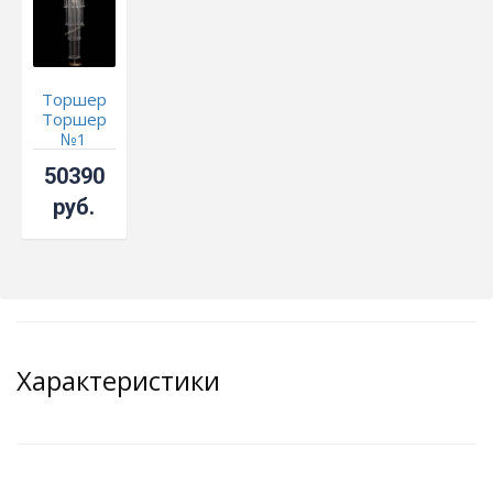
Торшер
Торшер
№1
длинный
50390
густой
шар 40
руб.
Характеристики