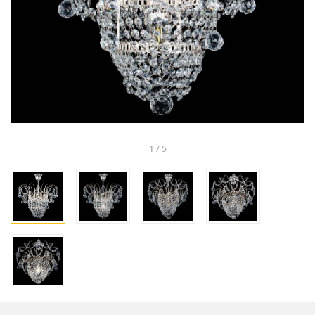
1
/
5