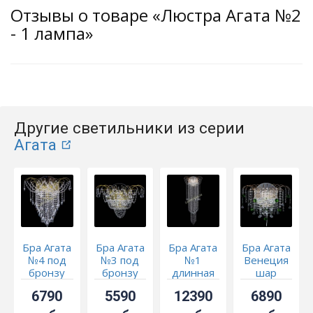
Отзывы о товаре «Люстра Агата №2
- 1 лампа»
Другие светильники из серии
Агата
Бра Агата
Бра Агата
Бра Агата
Бра Агата
№4 под
№3 под
№1
Венеция
бронзу
бронзу
длинная
шар
зеленая
6790
5590
12390
6890