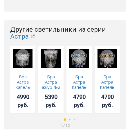
Другие светильники из серии
Астра
Бра
Бра
Бра
Бра
Астра
Астра
Астра
Астра
Капель
ажур №2
Капель
Капель
шар 40
шар 30
шар 30
4990
5390
4790
4790
Синяя
Чайная
з
руб.
руб.
руб.
руб.
4
/
12