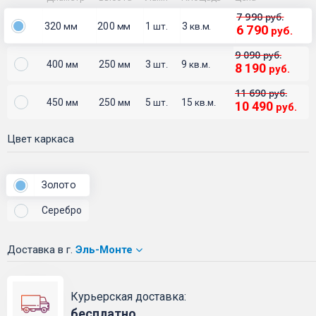
7 990
руб.
320
200
1
3
мм
мм
шт.
кв.м.
6 790
руб.
9 090
руб.
400
250
3
9
мм
мм
шт.
кв.м.
8 190
руб.
11 690
руб.
450
250
5
15
мм
мм
шт.
кв.м.
10 490
руб.
Цвет каркаса
Золото
Серебро
Доставка
в г.
Эль-Монте
Курьерская доставка:
бесплатно