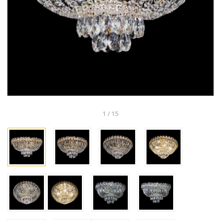
1
/
15