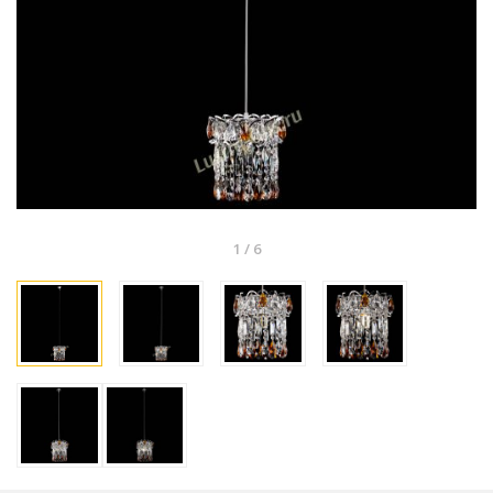
1
/
6