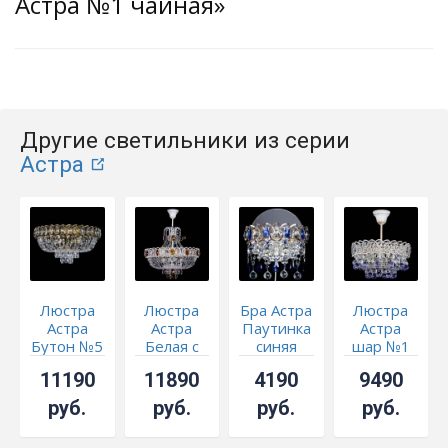
Астра №1 чайная»
Другие светильники из серии
Астра
Люстра
Люстра
Бра Астра
Люстра
Астра
Астра
Паутинка
Астра
Бутон №5
Белая с
синяя
шар №1
под
подвесом
Фиолетовая
11190
11890
4190
9490
бронзу
чайная
белая
руб.
руб.
руб.
руб.