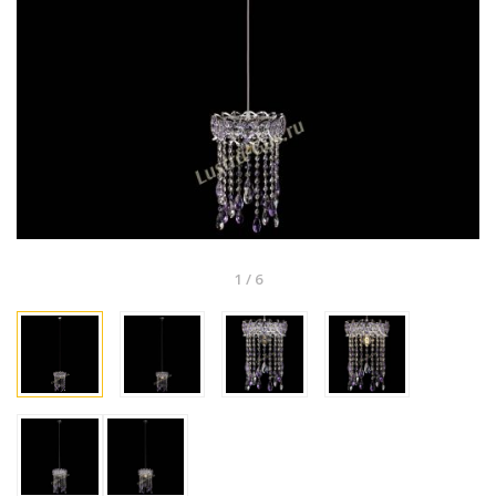
1
/
6