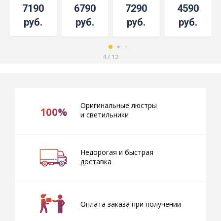
-
подвесом
Красная
7190
6790
7290
4590
СКИДКА!!!
под
бронзу
руб.
руб.
руб.
руб.
4
/
12
Оригинальные люстры
100%
и светильники
Недорогая и быстрая
доставка
Оплата заказа при получении