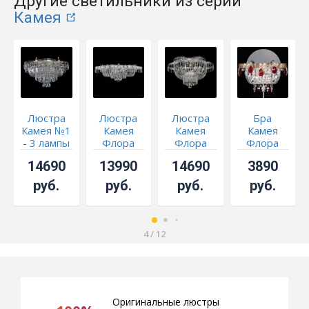
Другие светильники из серии
Камея
Люстра
Люстра
Люстра
Бра
Камея №1
Камея
Камея
Камея
- 3 лампы
Флора
Флора
Флора
мини -
№2
красная
14690
13990
14690
3890
СКИДКА!!!
руб.
руб.
руб.
руб.
4
/
12
Оригинальные люстры