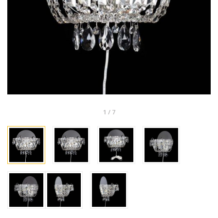
1
/
7