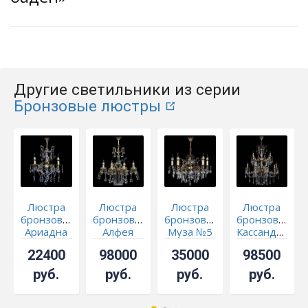
Другие светильники из серии
Бронзовые люстры
Люстра
Люстра
Люстра
Люстра
бронзовая
бронзовая
бронзовая
бронзовая
Ариадна
Алфея
Муза №5
Кассандра
№3 Баден
Малахит
звездочка
Алфея
22400
98000
35000
98500
№8 шар
№12
баден
руб.
руб.
руб.
руб.