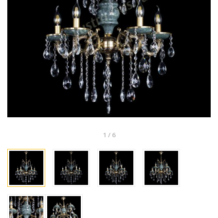
1
/
6