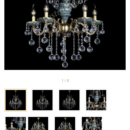
1
/
8