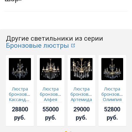
Другие светильники из серии
Бронзовые люстры
Люстра
Люстра
Люстра
Люстра
бронзовая
бронзовая
бронзовая
бронзовая
Кассандра
Алфея
Артемида
Олимпия
№3
Оникс №6
№4
№5/1
28800
55000
29000
52800
журавлик
звездочка
журавлик
журавлик
руб.
руб.
руб.
руб.