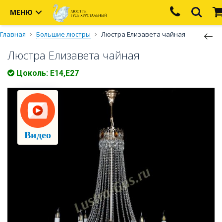
МЕНЮ
Главная
Большие люстры
Люстра Елизавета чайная
Люстра Елизавета чайная
Цоколь: Е14,Е27
Видео