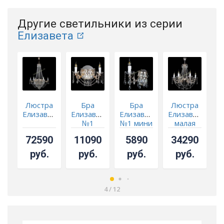
Другие светильники из серии
Елизавета
Люстра
Бра
Бра
Люстра
Елизавета
Елизавета
Елизавета
Елизавета
Е
№1
№1 мини
малая
Р
72590
11090
5890
34290
(
м
руб.
руб.
руб.
руб.
4
/
12