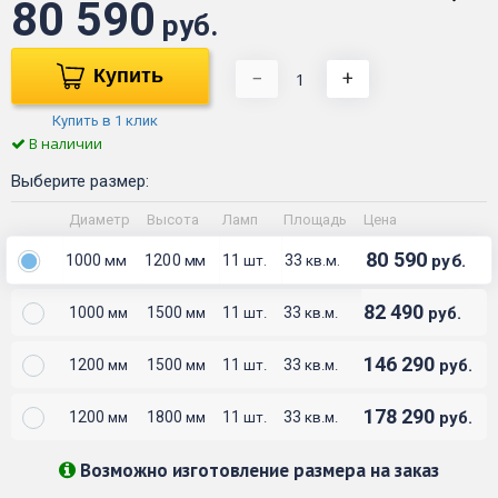
80 590
руб.
Купить
−
+
Купить в 1 клик
В наличии
Выберите размер:
Диаметр
Высота
Ламп
Площадь
Цена
80 590
1000
1200
11
33
руб.
мм
мм
шт.
кв.м.
82 490
1000
1500
11
33
руб.
мм
мм
шт.
кв.м.
146 290
1200
1500
11
33
руб.
мм
мм
шт.
кв.м.
178 290
1200
1800
11
33
руб.
мм
мм
шт.
кв.м.
Возможно изготовление размера на заказ