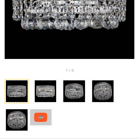
1
/
6