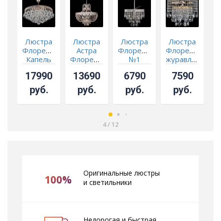
Люстра
Люстра
Люстра
Люстра
Н
Флоренция
Астра
Флоренция
Флоренция
Капель
Флоренция
№1
журавлик
Ф
шар 40
№5 с
журавлики
№2
17990
13690
6790
7590
подвесом
руб.
руб.
руб.
руб.
4
/
12
Оригинальные люстры
100%
и светильники
Недорогая и быстрая