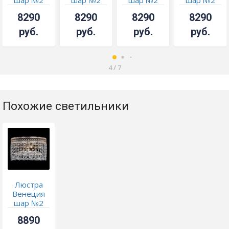
шар №2
шар №2
шар №2
шар №2
фиолетовая
чайная
черная
зеленая
8290
8290
8290
8290
руб.
руб.
руб.
руб.
4
/
7
Похожие светильники
Люстра
Венеция
шар №2
8890