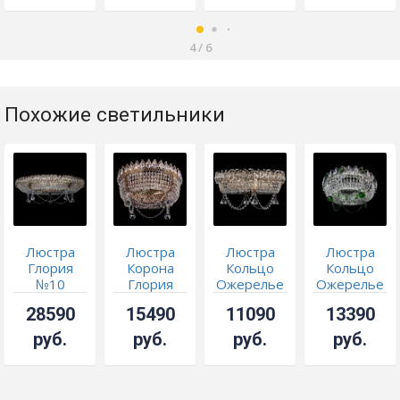
4
/
6
Похожие светильники
Люстра
Люстра
Люстра
Люстра
Глория
Корона
Кольцо
Кольцо
№10
Глория
Ожерелье
Ожерелье
конус
Шар
28590
15490
11090
13390
цветная
руб.
руб.
руб.
руб.