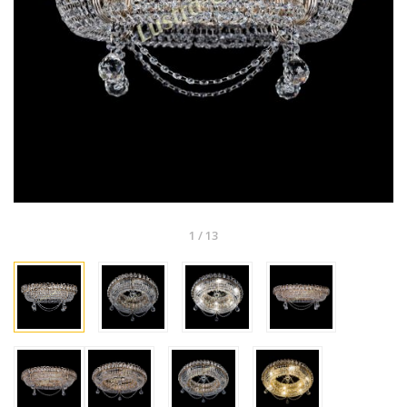
1
/
13