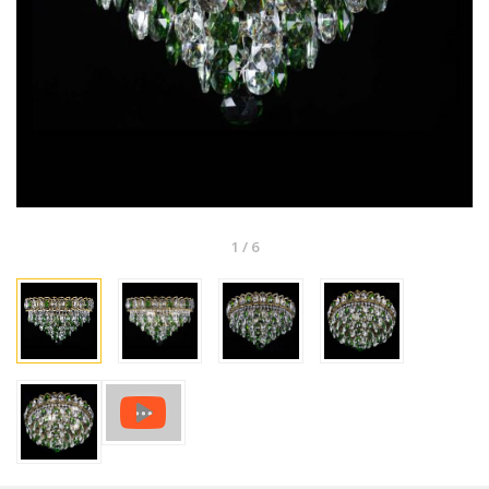
1
/
6