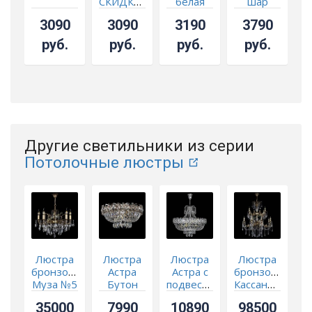
СКИДКА!!!
белая
шар
3090
3090
3190
3790
руб.
руб.
руб.
руб.
Другие светильники из серии
Потолочные люстры
Люстра
Люстра
Люстра
Люстра
бронзовая
Астра
Астра с
бронзовая
В
Муза №5
Бутон
подвесом
Кассандра
звездочка
№1
Алфея
35000
7990
10890
98500
№12
о