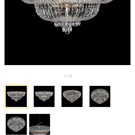
1
/
6