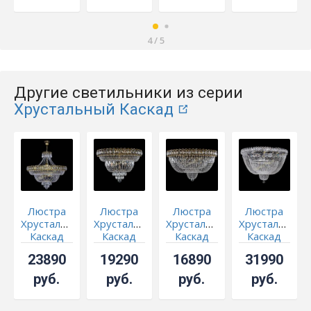
4
/
5
Другие светильники из серии
Хрустальный Каскад
Люстра
Люстра
Люстра
Люстра
Хрустальный
Хрустальный
Хрустальный
Хрустальный
Каскад
Каскад
Каскад
Каскад
№8 с
№1 под
№2
№2 800
23890
19290
16890
31990
подвесом
бронзу
журавлик
мм
под
под
руб.
руб.
руб.
руб.
бронзу
бронзу