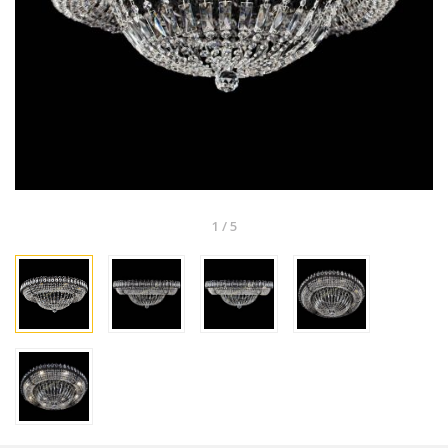
1
/
5