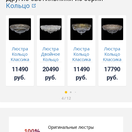
Кольцо
Люстра
Люстра
Люстра
Люстра
Кольцо
Двойное
Кольцо
Кольцо
Классика
Кольцо
Классика
Классика
под
Классика
под
Пластинка
11490
20490
11490
17790
бронзу
пластинка
бронзу 6
700 мм
ламп
руб.
руб.
руб.
руб.
4
/
12
Оригинальные люстры
100%