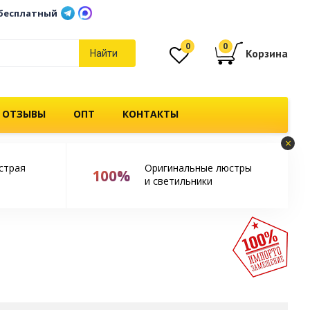
бесплатный
0
0
Корзина
Найти
 ОТЗЫВЫ
ОПТ
КОНТАКТЫ
×
страя
Оригинальные люстры
100%
и светильники