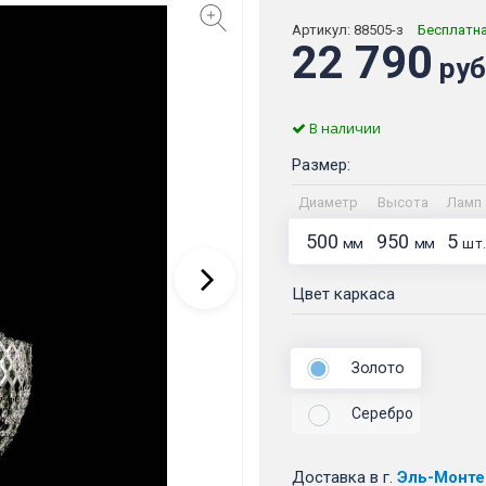
Артикул:
88505-з
Бесплатн
22 790
руб
В наличии
Размер:
Диаметр
Высота
Ламп
500
950
5
мм
мм
шт.
Цвет каркаса
Золото
Серебро
Доставка
в г.
Эль-Монте