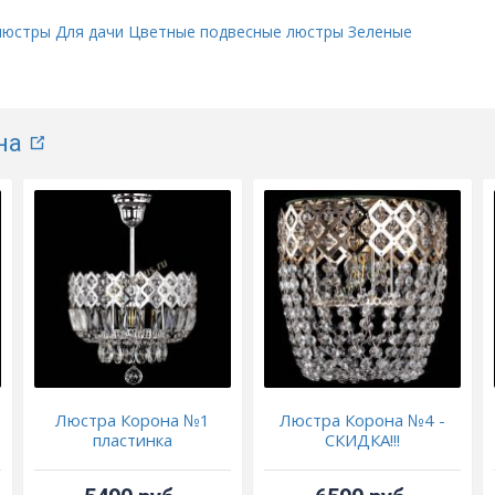
люстры
Для дачи
Цветные подвесные люстры
Зеленые
на
Люстра Корона №1
Люстра Корона №4 -
пластинка
СКИДКА!!!