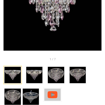
1
/
7