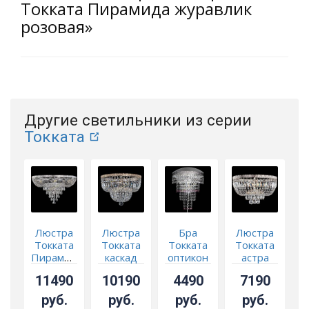
Токката Пирамида журавлик
розовая»
Другие светильники из серии
Токката
Люстра
Люстра
Бра
Люстра
Токката
Токката
Токката
Токката
Т
Пирамида
каскад
оптикон
астра
п
журавлик
№3
розовая
№3
11490
10190
4490
7190
р
руб.
руб.
руб.
руб.