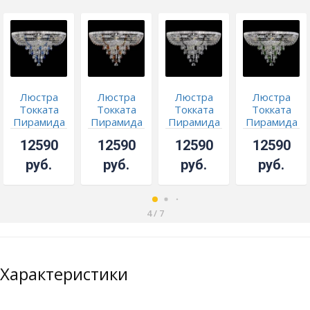
Люстра
Люстра
Люстра
Люстра
Токката
Токката
Токката
Токката
Пирамида
Пирамида
Пирамида
Пирамида
журавлик
журавлик
журавлик
журавлик
12590
12590
12590
12590
синяя
чайная
черная
зеленая
руб.
руб.
руб.
руб.
4
/
7
Характеристики