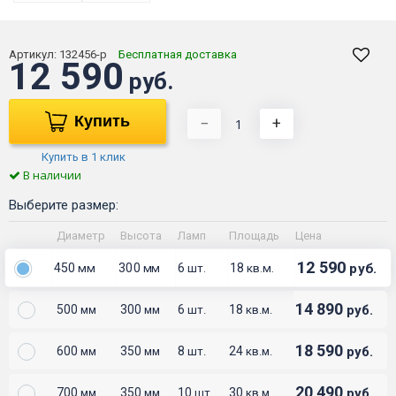
Артикул:
132456-р
Бесплатная доставка
12 590
руб.
Купить
−
+
Купить в 1 клик
В наличии
Выберите размер:
Диаметр
Высота
Ламп
Площадь
Цена
12 590
450
300
6
18
руб.
мм
мм
шт.
кв.м.
14 890
500
300
6
18
руб.
мм
мм
шт.
кв.м.
18 590
600
350
8
24
руб.
мм
мм
шт.
кв.м.
20 490
700
350
10
30
руб.
мм
мм
шт.
кв.м.