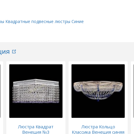
ры
Квадратные подвесные люстры
Синие
ция
Люстра Квадрат
Люстра Кольцо
Венеция №3
Классика Венеция синяя