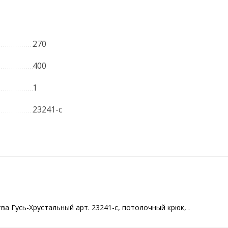
270
400
1
23241-с
а Гусь-Хрустальный арт. 23241-с, потолочный крюк, .