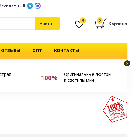
бесплатный
0
0
Корзина
Найти
 ОТЗЫВЫ
ОПТ
КОНТАКТЫ
×
страя
Оригинальные люстры
100%
и светильники