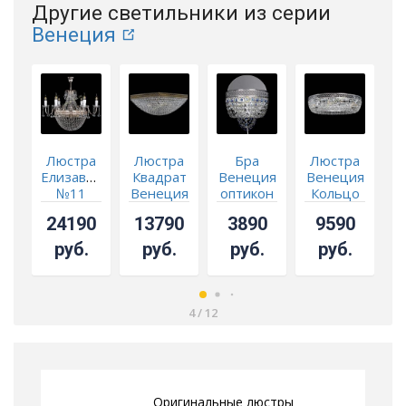
Другие светильники из серии
Венеция
Люстра
Люстра
Бра
Люстра
Елизавета
Квадрат
Венеция
Венеция
В
№11
Венеция
оптикон
Кольцо
Венеция
сетка №3
синяя
500 мм
5
24190
13790
3890
9590
под
бронзу
руб.
руб.
руб.
руб.
4
/
12
Оригинальные люстры