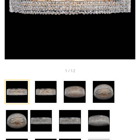
1
/
12