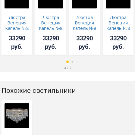
Люстра
Люстра
Люстра
Люстра
Венеция
Венеция
Венеция
Венеция
Капель №8
Капель №8
Капель №8
Капель №8
оптикон
оптикон
оптикон
оптикон
33290
33290
33290
33290
чайная
синяя
красная
розовая
руб.
руб.
руб.
руб.
4
/
7
Похожие светильники