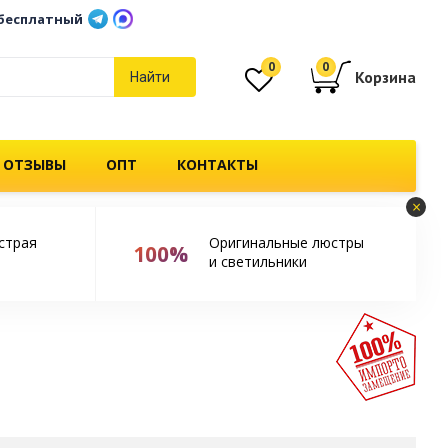
бесплатный
0
0
Корзина
Найти
 ОТЗЫВЫ
ОПТ
КОНТАКТЫ
×
страя
Оригинальные люстры
100%
и светильники