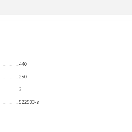
440
250
3
522503-з