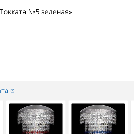
Токката №5 зеленая»
ата