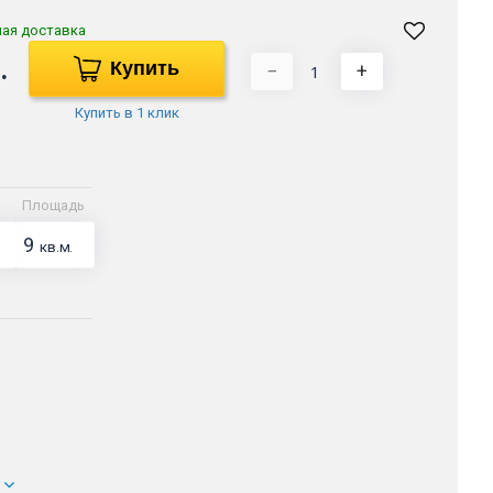
ная доставка
.
Купить
−
+
Купить в 1 клик
Площадь
9
кв.м.