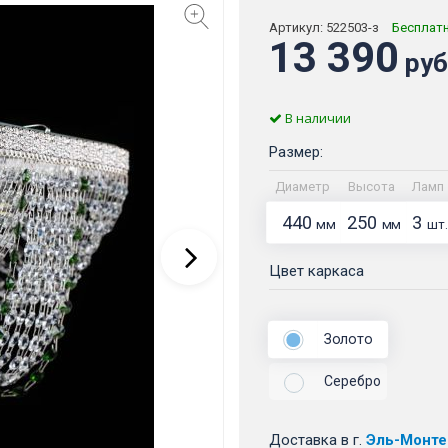
Артикул:
522503-з
Бесплат
13 390
руб
В наличии
Размер:
Диаметр
Высота
Ламп
440
250
3
мм
мм
шт.
Цвет каркаса
Золото
Серебро
Доставка
в г.
Эль-Монте