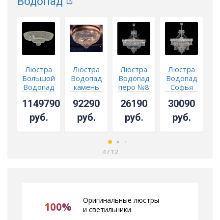
Водопад
Люстра
Люстра
Люстра
Люстра
Большой
Водопад
Водопад
Водопад
В
Водопад
камень
перо №8
Софья
О
каскад
обтикон
с
№8 с
№
1149790
92290
26190
30090
-
подвесом
подвесом
СКИДКА!!!
руб.
руб.
руб.
руб.
4
/
12
Оригинальные люстры
100%
и светильники