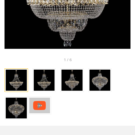
1
/
6