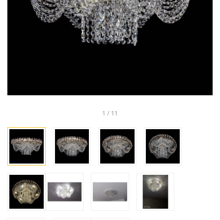
1
/
11