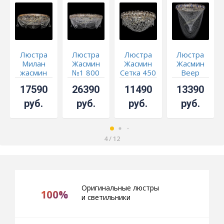
Люстра
Люстра
Люстра
Люстра
Милан
Жасмин
Жасмин
Жасмин
жасмин
№1 800
Сетка 450
Веер
мм
мм -
синий
17590
26390
11490
13390
СКИДКА!!!
руб.
руб.
руб.
руб.
4
/
12
Оригинальные люстры
100%
и светильники