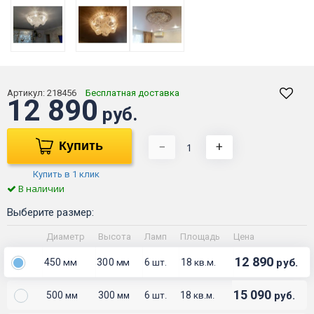
Артикул:
218456
Бесплатная доставка
12 890
руб.
Купить
−
+
Купить в 1 клик
В наличии
Выберите размер:
Диаметр
Высота
Ламп
Площадь
Цена
12 890
450
300
6
18
руб.
мм
мм
шт.
кв.м.
15 090
500
300
6
18
руб.
мм
мм
шт.
кв.м.