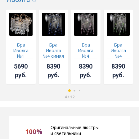
Бра
Бра
Бра
Бра
Иволга
Иволга
Иволга
Иволга
№1
№4 синяя
№4
№4
розовая
зеленая
5690
8390
8390
8390
руб.
руб.
руб.
руб.
4
/
12
Оригинальные люстры
100%
и светильники