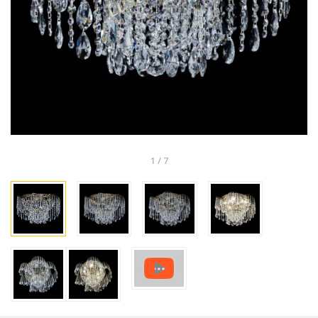
1
/
7