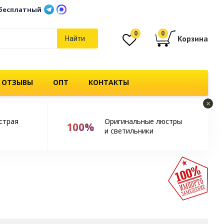
бесплатный
0
0
Корзина
Найти
 ОТЗЫВЫ
ОПТ
КОНТАКТЫ
×
страя
Оригинальные люстры
100%
и светильники