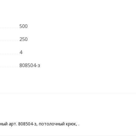
500
250
4
808504-з
ый арт. 808504-з, потолочный крюк, .