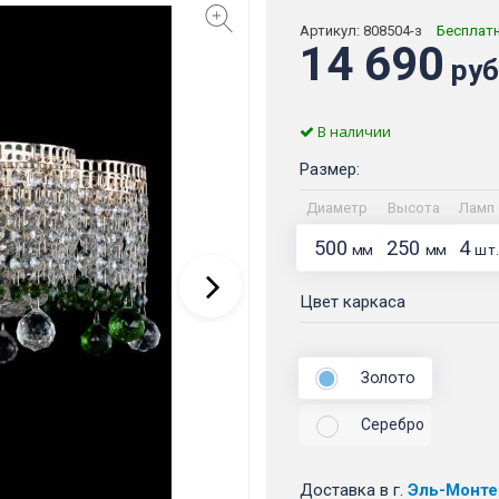
Артикул:
808504-з
Бесплат
14 690
руб
В наличии
Размер:
Диаметр
Высота
Ламп
500
250
4
мм
мм
шт.
Цвет каркаса
Золото
Серебро
Доставка
в г.
Эль-Монте