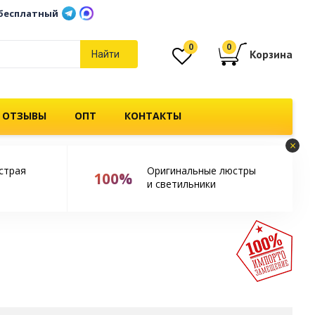
бесплатный
0
0
Корзина
Найти
 ОТЗЫВЫ
ОПТ
КОНТАКТЫ
×
страя
Оригинальные люстры
100%
и светильники