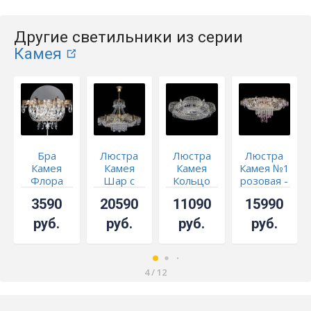
Другие светильники из серии
Камея
Бра
Люстра
Люстра
Люстра
Камея
Камея
Камея
Камея №1
Флора
Шар с
Кольцо
розовая -
подвесом
СКИДКА!!!
3590
20590
11090
15990
под
бронзу
руб.
руб.
руб.
руб.
4
/
12