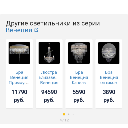
Другие светильники из серии
Венеция
Бра
Люстра
Бра
Бра
Венеция
Елизавета
Венеция
Венеция
Прямоугольник
Венеция
Капель
оптикон
№3 под
оптикон
фиолетовая
11790
94590
5590
3890
бронзу
руб.
руб.
руб.
руб.
4
/
12