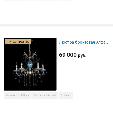
ЛИТАЯ БРОНЗА
Люстра бронзовая Алфея №5 "Малахит" шар черная
69 000
руб.
Диаметр
500 мм
Высота
840 мм
5 ламп