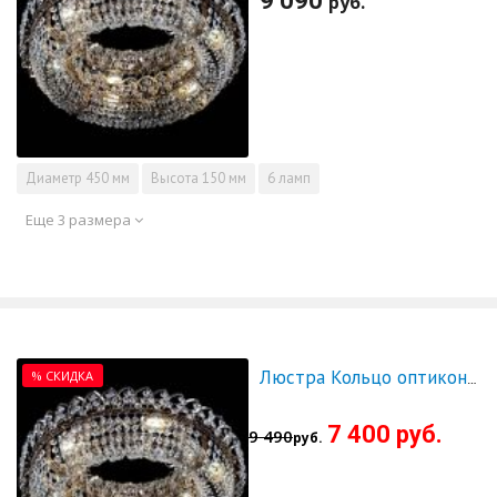
9 090
руб.
Диаметр
450 мм
Высота
150 мм
6 ламп
Еще 3 размера
% СКИДКА
Люстра Кольцо оптикон 500 - СКИДКА!!!
7 400 руб.
9 490
руб.