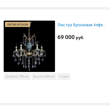
ЛИТАЯ БРОНЗА
Люстра бронзовая Алфея №5 "Малахит" баден
69 000
руб.
Диаметр
500 мм
Высота
840 мм
5 ламп