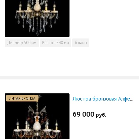
Диаметр
500 мм
Высота
840 мм
6 ламп
ЛИТАЯ БРОНЗА
Люстра бронзовая Алфея №6 с камнем шар чайная
69 000
руб.