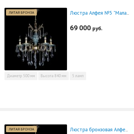
ЛИТАЯ БРОНЗА
Люстра Алфея №5 "Малахит" журавлик
69 000
руб.
Диаметр
500 мм
Высота
840 мм
5 ламп
ЛИТАЯ БРОНЗА
Люстра бронзовая Алфея №5 "Малахит" шар