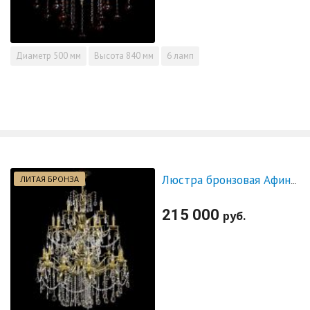
Диаметр
500 мм
Высота
840 мм
6 ламп
ЛИТАЯ БРОНЗА
Люстра бронзовая Афина №21
215 000
руб.