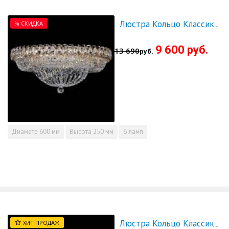
% СКИДКА
Люстра Кольцо Классика 600 мм - СКИДКА!!!
9 600 руб.
13 690
руб.
Диаметр
600 мм
Высота
250 мм
6 ламп
ХИТ ПРОДАЖ
Люстра Кольцо Классика под бронзу