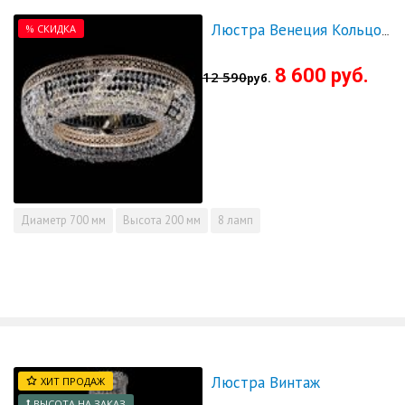
% СКИДКА
Люстра Венеция Кольцо 700 - СКИДКА!!!
8 600 руб.
12 590
руб.
Диаметр
700 мм
Высота
200 мм
8 ламп
Люстра Винтаж
ХИТ ПРОДАЖ
ВЫСОТА НА ЗАКАЗ