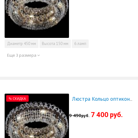
Диаметр
450 мм
Высота
150 мм
6 ламп
Еще 3 размера
% СКИДКА
Люстра Кольцо оптикон 500 - СКИДКА!!!
7 400 руб.
9 490
руб.