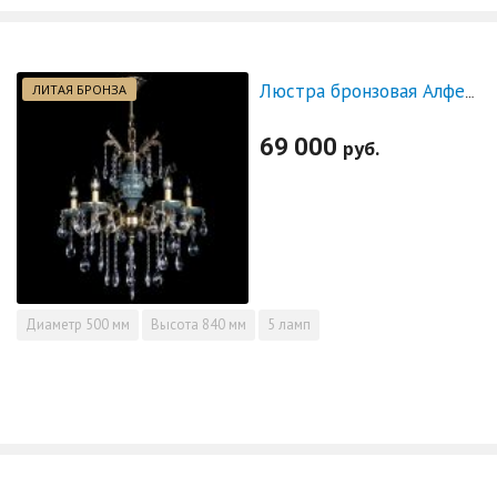
ЛИТАЯ БРОНЗА
Люстра бронзовая Алфея №5 "Малахит" баден
69 000
руб.
Диаметр
500 мм
Высота
840 мм
5 ламп