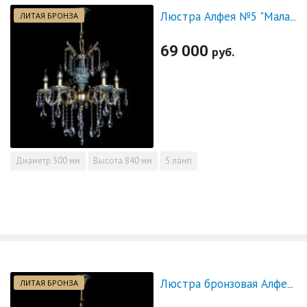
ЛИТАЯ БРОНЗА
Люстра Алфея №5 "Малахит" журавлик
69 000
руб.
Диаметр
500 мм
Высота
840 мм
5 ламп
ЛИТАЯ БРОНЗА
Люстра бронзовая Алфея №5 "Малахит" шар