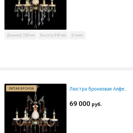
Диаметр
500 мм
Высота
840 мм
6 ламп
ЛИТАЯ БРОНЗА
Люстра бронзовая Алфея №6 с камнем шар чайная
69 000
руб.