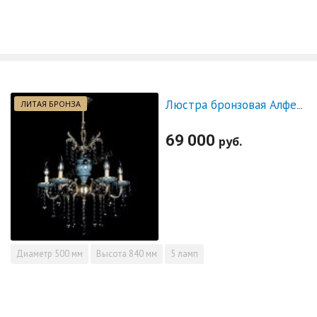
ЛИТАЯ БРОНЗА
Люстра бронзовая Алфея №5 "Малахит" шар черная
69 000
руб.
Диаметр
500 мм
Высота
840 мм
5 ламп