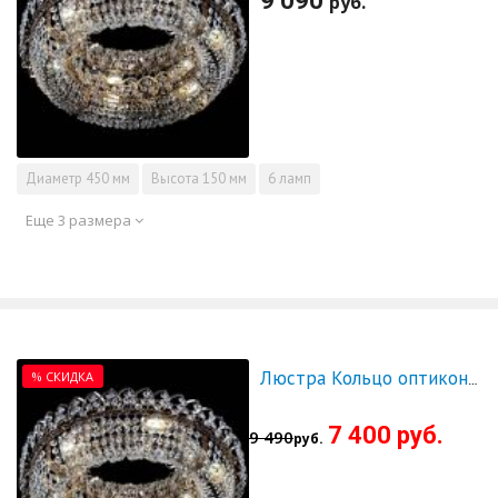
9 090
руб.
Диаметр
450 мм
Высота
150 мм
6 ламп
Еще 3 размера
% СКИДКА
Люстра Кольцо оптикон 500 - СКИДКА!!!
7 400 руб.
9 490
руб.