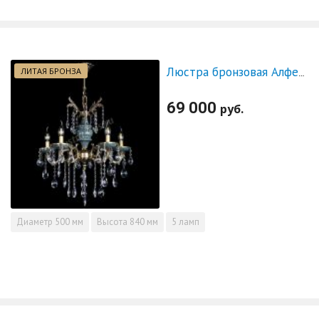
ЛИТАЯ БРОНЗА
Люстра бронзовая Алфея №5 "Малахит" баден
69 000
руб.
Диаметр
500 мм
Высота
840 мм
5 ламп