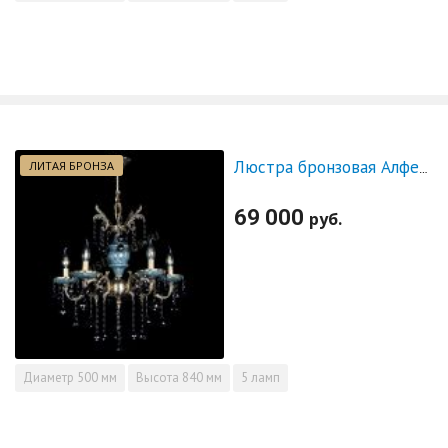
ЛИТАЯ БРОНЗА
Люстра бронзовая Алфея №5 "Малахит" шар черная
69 000
руб.
Диаметр
500 мм
Высота
840 мм
5 ламп