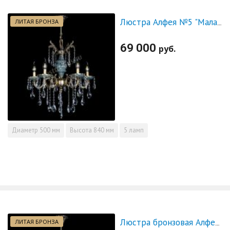
ЛИТАЯ БРОНЗА
Люстра Алфея №5 "Малахит" журавлик
69 000
руб.
Диаметр
500 мм
Высота
840 мм
5 ламп
ЛИТАЯ БРОНЗА
Люстра бронзовая Алфея №5 "Малахит" шар