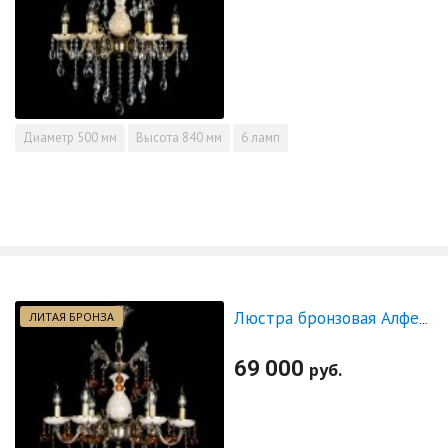
Диаметр
500 мм
Высота
840 мм
6 ламп
ЛИТАЯ БРОНЗА
Люстра бронзовая Алфея №6 с камнем шар чайная
69 000
руб.