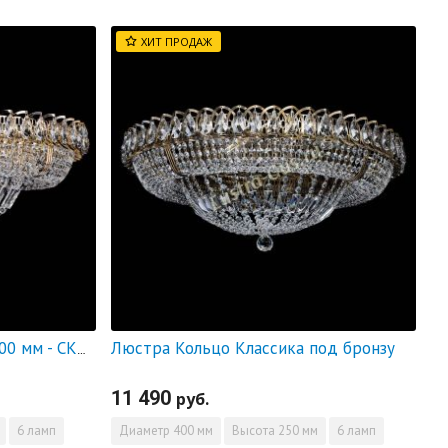
ХИТ ПРОДАЖ
Люстра Кольцо Классика под бронзу
Люстра Кольцо Классика 600 мм - СКИДКА!!!
11 490
руб.
6 ламп
Диаметр
400 мм
Высота
250 мм
6 ламп