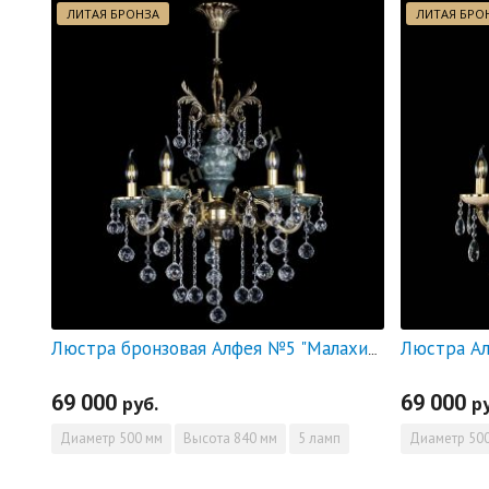
ЛИТАЯ БРОНЗА
ЛИТАЯ БРО
Люстра Ал
Люстра бронзовая Алфея №5 "Малахит" шар
69 000
69 000
руб.
р
Диаметр
500 мм
Высота
840 мм
5 ламп
Диаметр
500