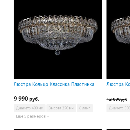
Люстра Кольцо Классика Пластинка
9 990
руб.
12 090
руб.
Диаметр
400 мм
Высота
250 мм
6 ламп
Диаметр
500
Еще 5 размеров