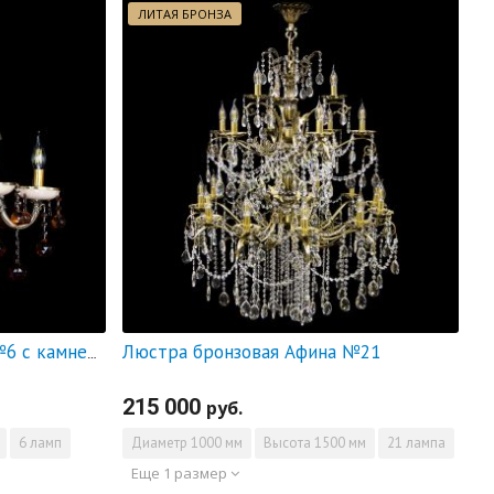
ЛИТАЯ БРОНЗА
Люстра бронзовая Афина №21
Люстра бронзовая Алфея №6 с камнем шар чайная
215 000
руб.
6 ламп
Диаметр
1000 мм
Высота
1500 мм
21 лампа
Еще 1 размер