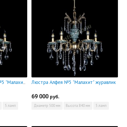
Люстра Алфея №5 "Малахит" журавлик
Люстра бронзовая Алфея №5 "Малахит" баден
69 000
руб.
5 ламп
Диаметр
500 мм
Высота
840 мм
5 ламп