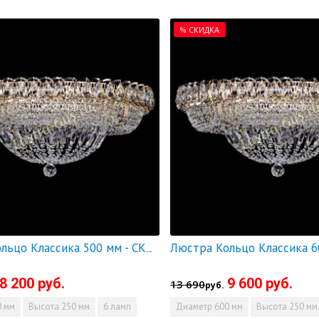
% СКИДКА
Люстра Кольцо Классика 500 мм - СКИДКА!!!
8 200 руб.
9 600 руб.
13 690
руб.
 мм
Высота
250 мм
6 ламп
Диаметр
600 мм
Высота
250 мм