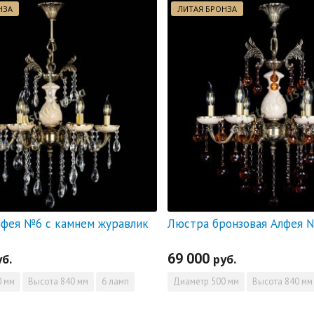
НЗА
ЛИТАЯ БРОНЗА
фея №6 с камнем журавлик
69 000
уб.
руб.
 мм
Высота
840 мм
6 ламп
Диаметр
500 мм
Высота
840 мм