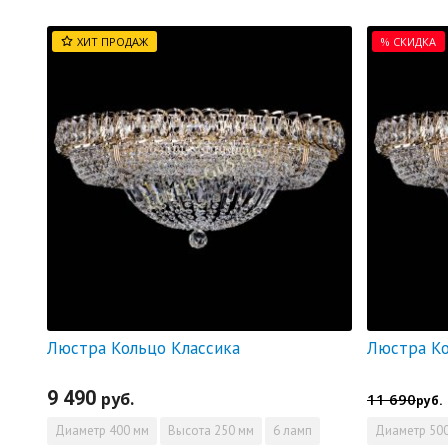
ХИТ ПРОДАЖ
% СКИДКА
Люстра Кольцо Классика
9 490
руб.
11 690
руб.
Диаметр
400 мм
Высота
250 мм
6 ламп
Диаметр
500