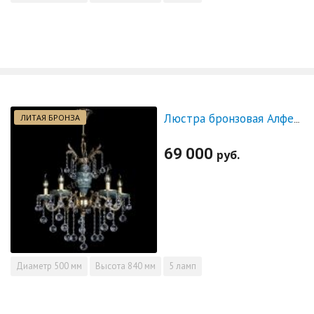
ЛИТАЯ БРОНЗА
Люстра бронзовая Алфея №5 "Малахит" шар
69 000
руб.
Диаметр
500 мм
Высота
840 мм
5 ламп