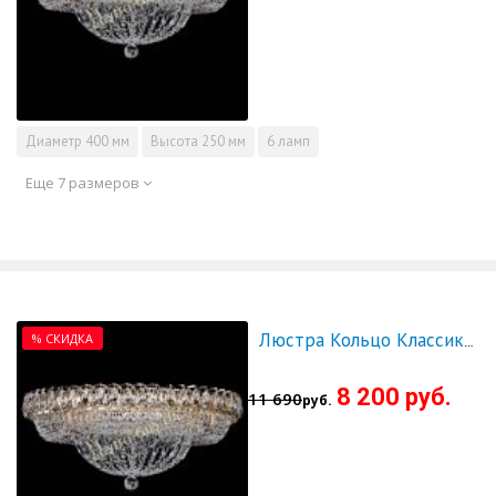
Диаметр
400 мм
Высота
250 мм
6 ламп
Еще 7 размеров
% СКИДКА
Люстра Кольцо Классика 500 мм - СКИДКА!!!
8 200 руб.
11 690
руб.