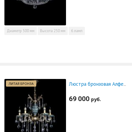
Диаметр
500 мм
Высота
250 мм
6 ламп
ЛИТАЯ БРОНЗА
Люстра бронзовая Алфея №5 "Малахит" баден
69 000
руб.