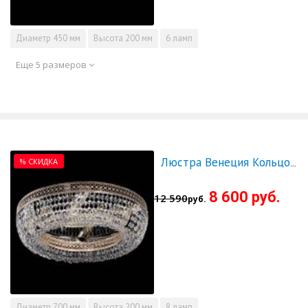
Диаметр
450 мм
Высота
200 мм
6 ламп
Еще 5 размеров
% СКИДКА
Люстра Венеция Кольцо 700 - СКИДКА!!!
8 600 руб.
12 590
руб.
Диаметр
700 мм
Высота
200 мм
8 ламп