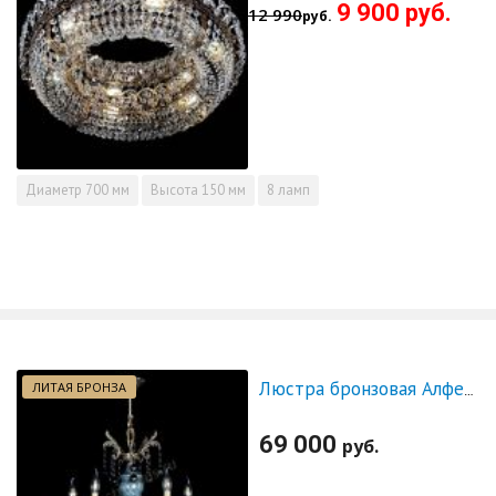
9 900 руб.
12 990
руб.
Диаметр
700 мм
Высота
150 мм
8 ламп
ЛИТАЯ БРОНЗА
Люстра бронзовая Алфея №5 "Малахит" шар черная
69 000
руб.