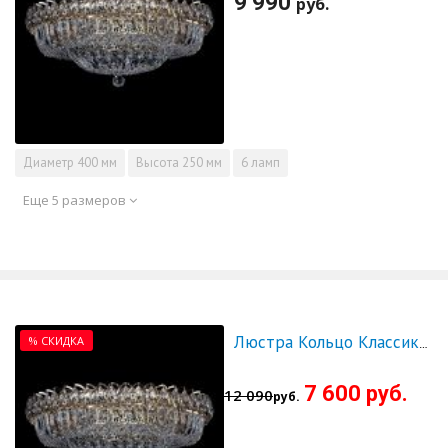
9 990
руб.
Диаметр
400 мм
Высота
250 мм
6 ламп
Еще 5 размеров
% СКИДКА
Люстра Кольцо Классика Пластинка 500 мм - СКИДКА!!!
7 600 руб.
12 090
руб.