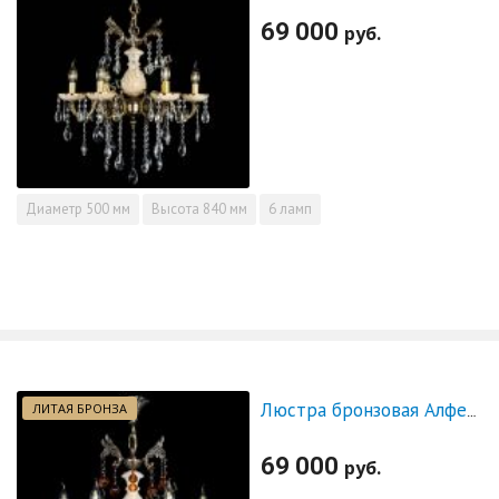
69 000
руб.
Диаметр
500 мм
Высота
840 мм
6 ламп
ЛИТАЯ БРОНЗА
Люстра бронзовая Алфея №6 с камнем шар чайная
69 000
руб.