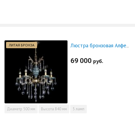
ЛИТАЯ БРОНЗА
Люстра бронзовая Алфея №5 "Малахит" баден
69 000
руб.
Диаметр
500 мм
Высота
840 мм
5 ламп