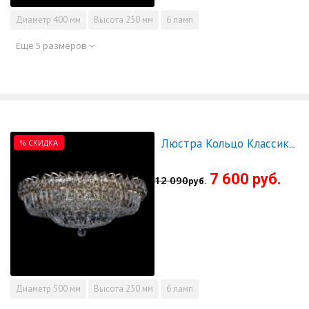
Диаметр
400 мм
Высота
250 мм
6 ламп
Еще 5 размеров
% СКИДКА
Люстра Кольцо Классика Пластинка 500 мм - СКИДКА!!!
7 600 руб.
12 090
руб.
Диаметр
500 мм
Высота
250 мм
6 ламп