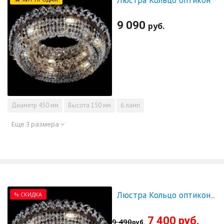
Люстра Кольцо оптикон
9 090
руб.
Диаметр
450 мм
Высота
150 мм
6 ламп
Еще 3 размера
% СКИДКА
Люстра Кольцо оптикон 500 - СКИДКА!!!
7 400 руб.
9 490
руб.