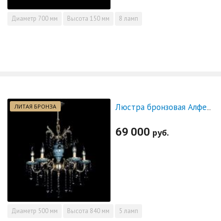
Диаметр
700 мм
Высота
150 мм
8 ламп
ЛИТАЯ БРОНЗА
Люстра бронзовая Алфея №5 "Малахит" шар черная
69 000
руб.
Диаметр
500 мм
Высота
840 мм
5 ламп