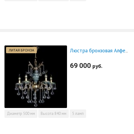
ЛИТАЯ БРОНЗА
Люстра бронзовая Алфея №5 "Малахит" шар
69 000
руб.
Диаметр
500 мм
Высота
840 мм
5 ламп