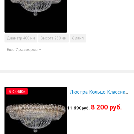
Диаметр
400 мм
Высота
250 мм
6 ламп
Еще 7 размеров
% СКИДКА
Люстра Кольцо Классика 500 мм - СКИДКА!!!
8 200 руб.
11 690
руб.