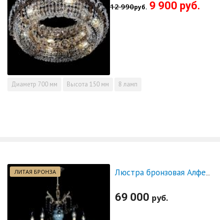
9 900 руб.
12 990
руб.
Диаметр
700 мм
Высота
150 мм
8 ламп
ЛИТАЯ БРОНЗА
Люстра бронзовая Алфея №5 "Малахит" шар черная
69 000
руб.