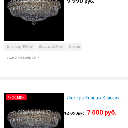
9 990
руб.
Диаметр
400 мм
Высота
250 мм
6 ламп
Еще 5 размеров
% СКИДКА
Люстра Кольцо Классика Пластинка 500 мм - СКИДКА!!!
7 600 руб.
12 090
руб.