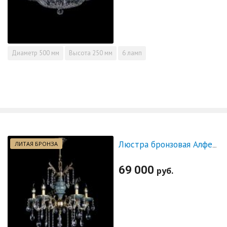
Диаметр
500 мм
Высота
250 мм
6 ламп
ЛИТАЯ БРОНЗА
Люстра бронзовая Алфея №5 "Малахит" баден
69 000
руб.