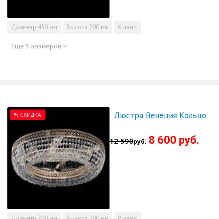
Диаметр
450 мм
Высота
200 мм
6 ламп
Еще 5 размеров
% СКИДКА
Люстра Венеция Кольцо 700 - СКИДКА!!!
8 600 руб.
12 590
руб.
Диаметр
700 мм
Высота
200 мм
8 ламп