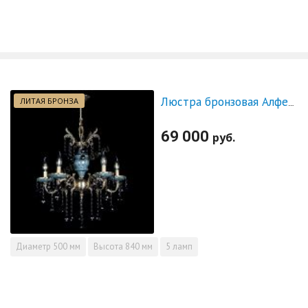
ЛИТАЯ БРОНЗА
Люстра бронзовая Алфея №5 "Малахит" шар черная
69 000
руб.
Диаметр
500 мм
Высота
840 мм
5 ламп