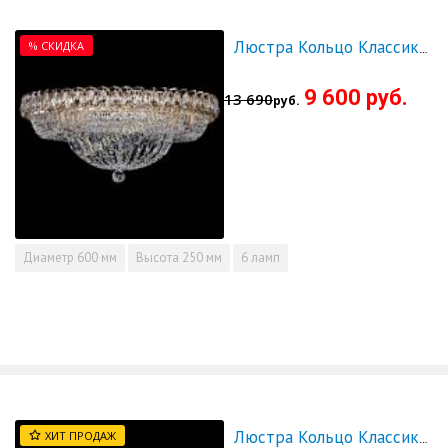
% СКИДКА
Люстра Кольцо Классика 600 мм - СКИДКА!!!
9 600 руб.
13 690
руб.
Диаметр
600 мм
Высота
250 мм
6 ламп
ХИТ ПРОДАЖ
Люстра Кольцо Классика под бронзу