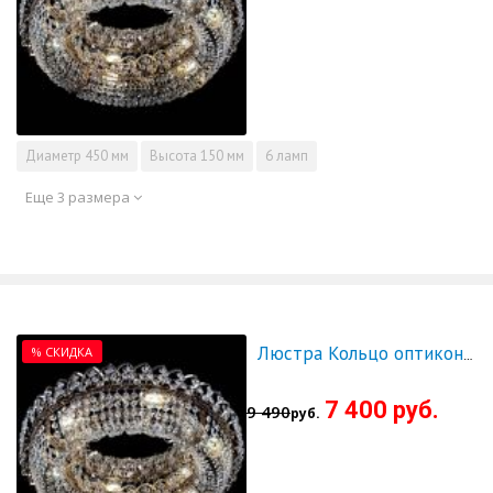
Диаметр
450 мм
Высота
150 мм
6 ламп
Еще 3 размера
% СКИДКА
Люстра Кольцо оптикон 500 - СКИДКА!!!
7 400 руб.
9 490
руб.