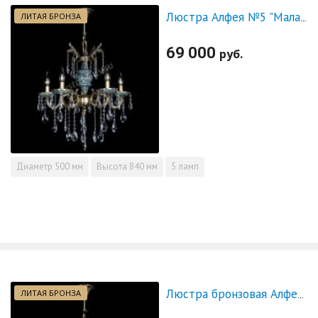
ЛИТАЯ БРОНЗА
Люстра Алфея №5 "Малахит" журавлик
69 000
руб.
Диаметр
500 мм
Высота
840 мм
5 ламп
ЛИТАЯ БРОНЗА
Люстра бронзовая Алфея №5 "Малахит" шар