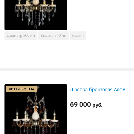
Диаметр
500 мм
Высота
840 мм
6 ламп
ЛИТАЯ БРОНЗА
Люстра бронзовая Алфея №6 с камнем шар чайная
69 000
руб.