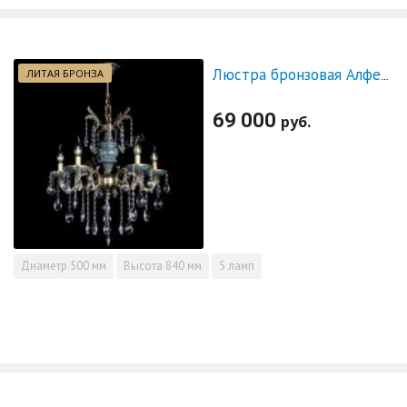
ЛИТАЯ БРОНЗА
Люстра бронзовая Алфея №5 "Малахит" баден
69 000
руб.
Диаметр
500 мм
Высота
840 мм
5 ламп