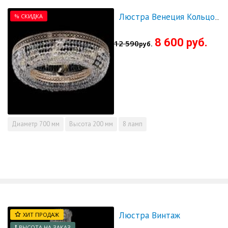
% СКИДКА
Люстра Венеция Кольцо 700 - СКИДКА!!!
8 600 руб.
12 590
руб.
Диаметр
700 мм
Высота
200 мм
8 ламп
Люстра Винтаж
ХИТ ПРОДАЖ
ВЫСОТА НА ЗАКАЗ