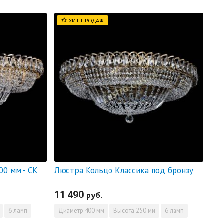
ХИТ ПРОДАЖ
Люстра Кольцо Классика под бронзу
Люстра Кольцо Классика 600 мм - СКИДКА!!!
11 490
руб.
6 ламп
Диаметр
400 мм
Высота
250 мм
6 ламп