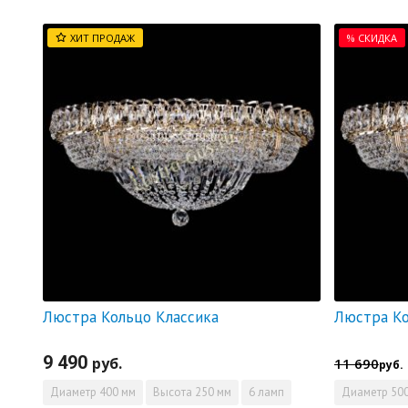
ХИТ ПРОДАЖ
% СКИДКА
Люстра Кольцо Классика
9 490
руб.
11 690
руб.
Диаметр
400 мм
Высота
250 мм
6 ламп
Диаметр
500