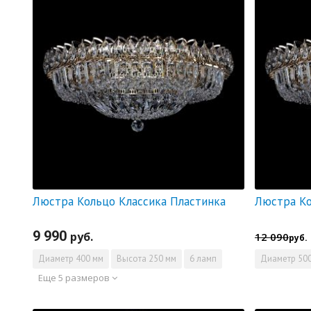
Люстра Кольцо Классика Пластинка
9 990
руб.
12 090
руб.
Диаметр
400 мм
Высота
250 мм
6 ламп
Диаметр
500
Еще 5 размеров