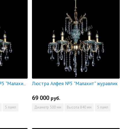
Люстра Алфея №5 "Малахит" журавлик
Люстра бронзовая Алфея №5 "Малахит" баден
69 000
руб.
5 ламп
Диаметр
500 мм
Высота
840 мм
5 ламп