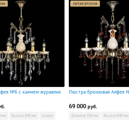
НЗА
ЛИТАЯ БРОНЗА
фея №6 с камнем журавлик
69 000
уб.
руб.
 мм
Высота
840 мм
6 ламп
Диаметр
500 мм
Высота
840 мм