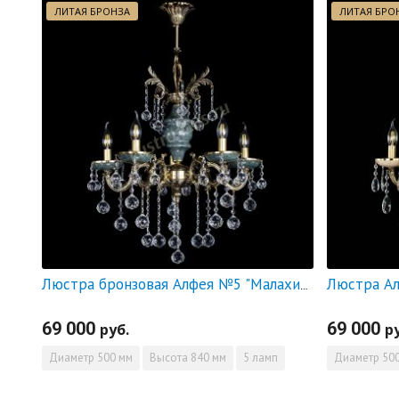
ЛИТАЯ БРОНЗА
ЛИТАЯ БРО
Люстра Ал
Люстра бронзовая Алфея №5 "Малахит" шар
69 000
69 000
руб.
р
Диаметр
500 мм
Высота
840 мм
5 ламп
Диаметр
500