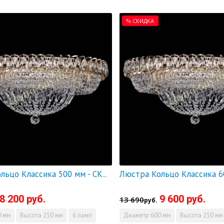
% СКИДКА
Люстра Кольцо Классика 500 мм - СКИДКА!!!
8 200 руб.
9 600 руб.
13 690
руб.
 мм
Высота
250 мм
6 ламп
Диаметр
600 мм
Высота
250 мм