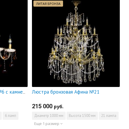
ЛИТАЯ БРОНЗА
Люстра бронзовая Афина №21
Люстра бронзовая Алфея №6 с камнем шар чайная
215 000
руб.
6 ламп
Диаметр
1000 мм
Высота
1500 мм
21 лампа
Еще 1 размер