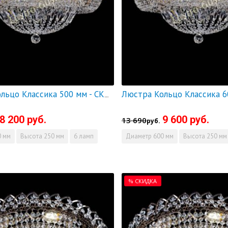
Люстра Кольцо Классика 500 мм - СКИДКА!!!
8 200 руб.
9 600 руб.
13 690
руб.
 мм
Высота
250 мм
6 ламп
Диаметр
600 мм
Высота
250 мм
% СКИДКА