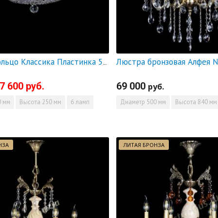
Люстра Кольцо Классика Пластинка 500 мм - СКИДКА!!!
7 600 руб.
69 000
руб.
 мм
Высота
250 мм
6 ламп
Диаметр
500 мм
Высота
840 мм
НЗА
ЛИТАЯ БРОНЗА