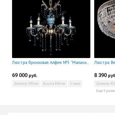
Люстра Ве
Люстра бронзовая Алфея №5 "Малахит" шар черная
69 000
8 390
руб.
руб
Диаметр
500 мм
Высота
840 мм
5 ламп
Диаметр
450
Еще 5 раз