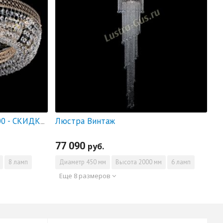
Люстра Винтаж
Люстра Венеция Кольцо 700 - СКИДКА!!!
77 090
руб.
8 ламп
Диаметр
450 мм
Высота
2000 мм
6 ламп
Еще 8 размеров