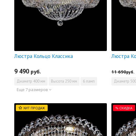
Люстра Кольцо Классика
9 490
руб.
11 690
руб.
Диаметр
400 мм
Высота
250 мм
6 ламп
Диаметр
500
Еще 7 размеров
ХИТ ПРОДАЖ
% СКИДКА