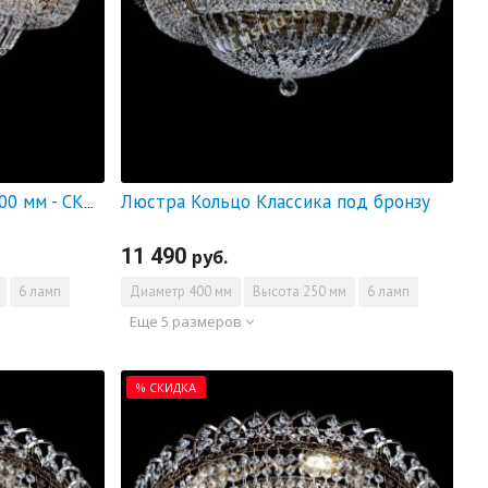
Люстра Кольцо Классика под бронзу
Люстра Кольцо Классика 600 мм - СКИДКА!!!
11 490
руб.
6 ламп
Диаметр
400 мм
Высота
250 мм
6 ламп
Еще 5 размеров
% СКИДКА