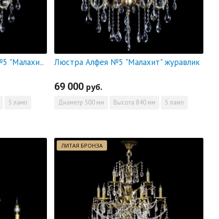
Люстра Алфея №5 "Малахит" журавлик
Люстра бронзовая Алфея №5 "Малахит" баден
69 000
руб.
5 ламп
Диаметр
500 мм
Высота
840 мм
5 ламп
ЛИТАЯ БРОНЗА