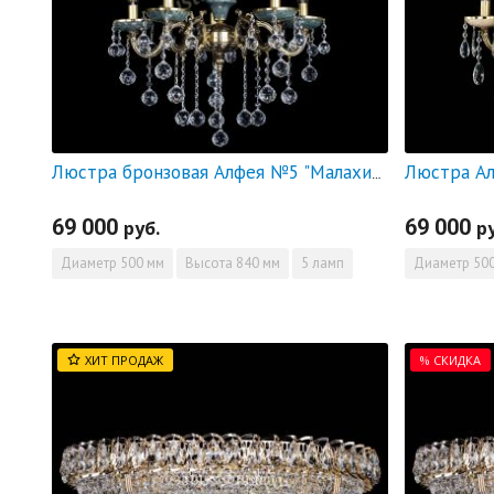
Люстра Ал
Люстра бронзовая Алфея №5 "Малахит" шар
69 000
69 000
руб.
р
Диаметр
500 мм
Высота
840 мм
5 ламп
Диаметр
500
ХИТ ПРОДАЖ
% СКИДКА