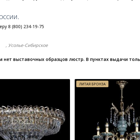
оссии.
у 8 (800) 234-19-75
, Усолье-Сибирское
 нет выставочных образцов люстр. В пунктах выдачи толь
ЛИТАЯ БРОНЗА