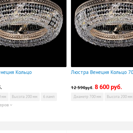
неция Кольцо
8 600 руб.
.
12 590
руб.
 мм
Высота
200 мм
6 ламп
Диаметр
700 мм
Высота
200 мм
меров