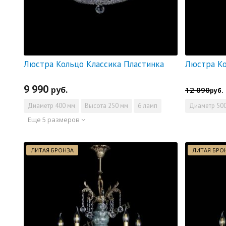
Люстра Кольцо Классика Пластинка
9 990
руб.
12 090
руб.
Диаметр
400 мм
Высота
250 мм
6 ламп
Диаметр
500
Еще 5 размеров
ЛИТАЯ БРОНЗА
ЛИТАЯ БРО