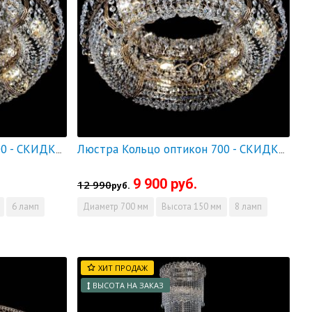
Люстра Кольцо оптикон 600 - СКИДКА!!!
Люстра Кольцо оптикон 700 - СКИДКА!!!
9 900 руб.
12 990
руб.
6 ламп
Диаметр
700 мм
Высота
150 мм
8 ламп
ХИТ ПРОДАЖ
ВЫСОТА НА ЗАКАЗ