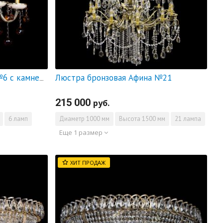
Люстра бронзовая Афина №21
Люстра бронзовая Алфея №6 с камнем шар чайная
215 000
руб.
6 ламп
Диаметр
1000 мм
Высота
1500 мм
21 лампа
Еще 1 размер
ХИТ ПРОДАЖ