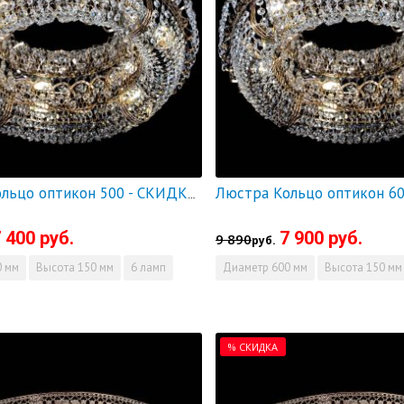
Люстра Кольцо оптикон 500 - СКИДКА!!!
 400 руб.
7 900 руб.
9 890
руб.
 мм
Высота
150 мм
6 ламп
Диаметр
600 мм
Высота
150 мм
% СКИДКА