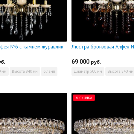
фея №6 с камнем журавлик
69 000
уб.
руб.
 мм
Высота
840 мм
6 ламп
Диаметр
500 мм
Высота
840 мм
% СКИДКА